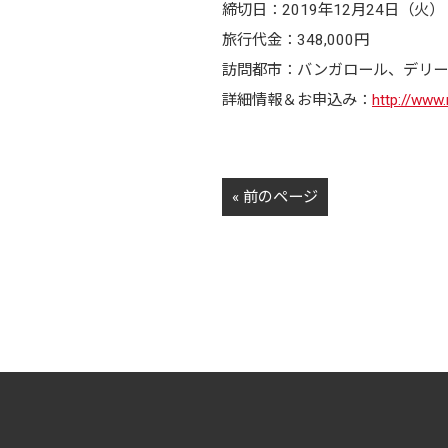
締切日：
2019
年
12
月
24
日（火）
旅行代金：
348,000
円
訪問都市：バンガロール、デリー
詳細情報＆お申込み：
http://www.
« 前のページ