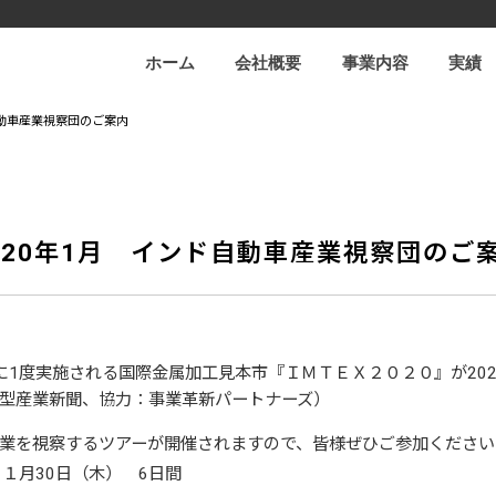
ホーム
会社概要
事業内容
実績
自動車産業視察団のご案内
020年1月 インド自動車産業視察団のご
に
1
度実施される国際金属加工見本市『ＩＭＴＥＸ２０２０』が
20
型産業新聞、協力：事業革新パートナーズ）
業を視察するツアーが開催されますので、皆様ぜひご参加ください
）１月
30
日（木）
6
日間