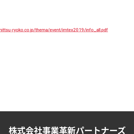
nittsu-ryoko.co.jp/thema/event/imtex2019/info_all.pdf
株式会社事業革新パートナーズ