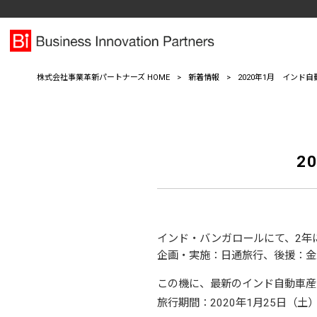
株式会社事業革新パートナーズ HOME
>
新着情報
>
2020年1月 インド
2
インド・バンガロールにて、
2
年
企画・実施：日通旅行、後援：金
この機に、最新のインド自動車産
旅行期間：
2020
年
1
月
25
日（土