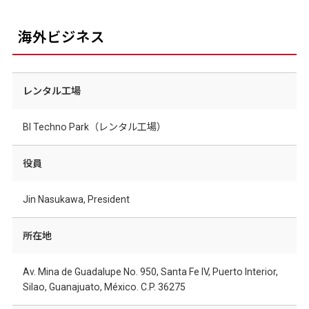
海外ビジネス
レンタル工場
BI Techno Park（レンタル工場）
役員
Jin Nasukawa, President
所在地
Av. Mina de Guadalupe No. 950, Santa Fe IV, Puerto Interior,
Silao, Guanajuato, México. C.P. 36275