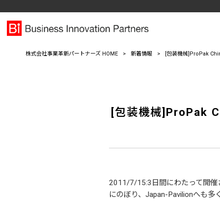
株式会社事業革新パートナーズ HOME
>
新着情報
>
[包装機械]ProPak
[包装機械]ProPa
2011/7/15:3日間にわたって開
にのぼり、Japan-Pavili