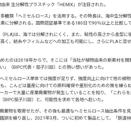
植物由来 生分解性プラスチック「HEMIX」
が注目された。
れる多糖類「ヘミセルロース」を活用する。その特長は、海中生分解性
炭素に分解される。国際認証基準である180日で90％以上と比較し
（PLA)は、海では分解されにくく、また、粘性の高さから金型に
性が高く、紡糸やフィルムなどへの加工も可能にし、さらにPLAと混
を始めたのは2018年からで、そこには「当社が植物由来の新素材を
い」（BIPC代表・茄子川談）との熱い想いがあった。
ヘミセルロース単体では強度が足りず、強度向上に向けて他の植物
成後も、こんどは量産に向けての原料確保や差別化のための策を練ら
ーカーで大量に産業廃棄物が発生していることを知り、「これらを
（BIPC茄子川談）と、可能性を求めて各地へ赴いた。
廃棄物を取寄せたが、その後も最適なヘミセルロース抽出条件を
錯誤を繰り返し、2021年3月、ついに初めて製品として、「鉄道