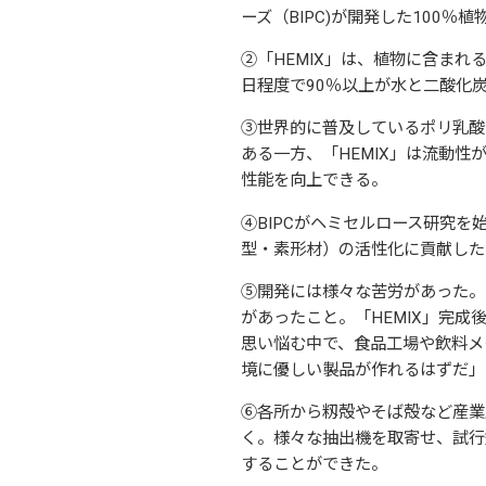
ーズ（BIPC)が開発した100％
②「HEMIX」は、植物に含ま
日程度で90％以上が水と二酸化
③世界的に普及しているポリ乳酸
ある一方、「HEMIX」は流動
性能を向上できる。
④BIPCがヘミセルロース研究
型・素形材）の活性化に貢献した
⑤開発には様々な苦労があった。
があったこと。「HEMIX」完
思い悩む中で、食品工場や飲料メ
境に優しい製品が作れるはずだ」
⑥各所から籾殻やそば殻など産業
く。様々な抽出機を取寄せ、試行
することができた。